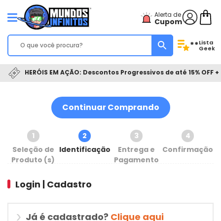
Alerta de
Cupom
Lista
**
Geek
HERÓIS EM AÇÃO: Descontos Progressivos de até 15% OFF + 
Continuar Comprando
1
2
3
4
Seleção de
Identificação
Entrega e
Confirmação
Produto (s)
Pagamento
Login | Cadastro
Já é cadastrado?
Clique aqui