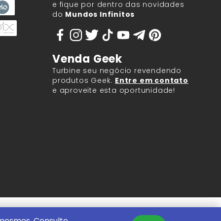
e fique por dentro das novidades
do
Mundos Infinitos
Venda Geek
Turbine seu negócio revendendo
produtos Geek.
Entre em contato
e aproveite esta oportunidade!
9.917/0001-60.
 mesmos. Consulte