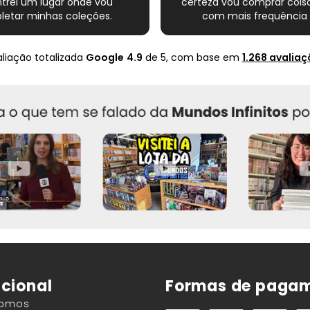
trei um lugar onde vou
certeza vou comprar coisa
etar minhas coleções.
com mais frequência 
Super indico.
nte completo esse novo
s quadrinhos e novamente
liação totalizada
Google
4.9
de 5,
com base em
1.268 avaliaç
ito com o Mundo infinito.
Muito obrigado .
ucional
Formas de paga
Somos