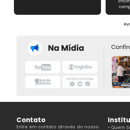
Encon
compl
Novame
épico do
Ava
satisfe
Contato
Instit
Entre em contato através do nosso
• Quem 