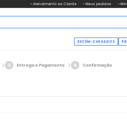
• Atendimento ao Cliente
• Meus pedidos
• Mi
RECÉM-CHEGADOS
PR
Entrega e Pagamento
Confirmação
3
4