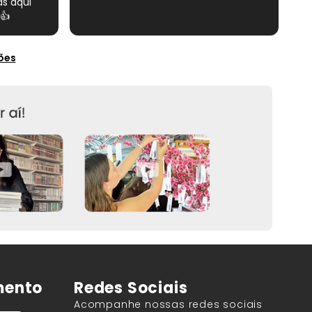
s aqui
👍
ões
mento
Redes Sociais
Acompanhe nossas redes sociais