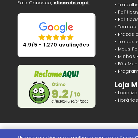
Fale Conosco,
clicando aqui.
• Trabal
• Polític
• Polític
• Termos
• Prazos 
• Trocas 
4.9/5
-
1.270 avaliações
• Meus P
• Minhas
• Fãs Mun
• Program
Loja M
• Localiz
• Horári
Mundos Infinitos - Publicações e Geek St
Usamos cookies para melhorar sua experiência. C