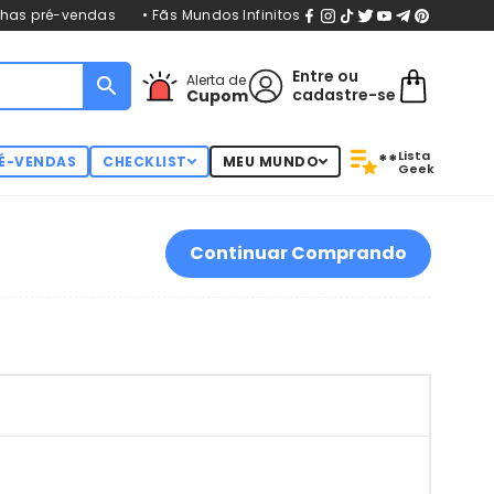
nhas pré-vendas
• Fãs Mundos Infinitos
Entre
ou
Alerta de
cadastre-se
Cupom
Lista
**
É-VENDAS
CHECKLIST
MEU MUNDO
Geek
Continuar Comprando