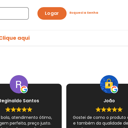
Logar
Esqueci a Senha
Clique aqui
Reginaldo Santos
João
 bola, atendimento ótimo,
Gostei de como o produto
em perfeita, preço justo.
e também da qualidade d