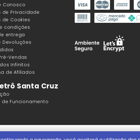
he Conosco
as de Privacidade
as de Cookies
 e condições
de entrega
e Devoluções
edidos
 Pré-Vendas
dos Infinitos
a de Afiliados
etrô Santa Cruz
ação
os de Funcionamento
ore |
ContentStuff Publicações e Assinaturas Ltda. CNPJ - 05.85
ontinuando a navegação, você aceitará a utilização dos