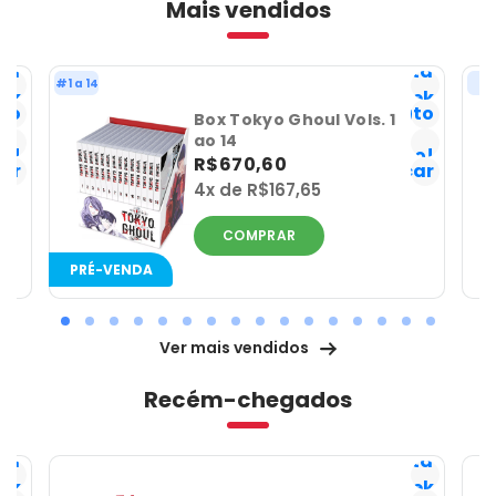
Mais vendidos
sta
Lista
#1 a 14
#
ek
Geek
ito
Favorito
Box Tokyo Ghoul Vols. 1
Já
ao 14
o!
tenho!
R$670,60
car
Notificar
a
4x de R$167,65
COMPRAR
PRÉ-VENDA
Ver mais vendidos
Recém-chegados
sta
Lista
ek
Geek