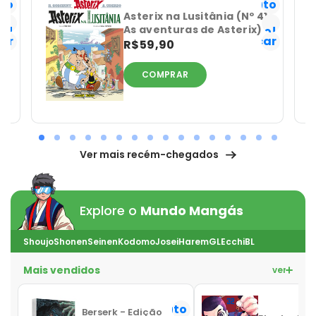
ito
Favorito
Já
E
Asterix na Lusitânia (Nº 41
As aventuras de Asterix)
o!
tenho!
car
Notificar
R$59,90
COMPRAR
Ver mais recém-chegados
Explore o
Mundo Mangás
Shoujo
Shonen
Seinen
Kodomo
Josei
Harem
GL
Ecchi
BL
Mais vendidos
ver mais
Favorito
Berserk - Edição