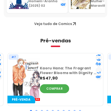
Homem-Aranha
Mulher-
Notificar
N
(2025) 02
Maravilha 
(09)
Veja tudo de Comics
Pré-vendas
a
Lista
#7
k
Geek
o
Favorito
Já
Kaoru Hana: The Fragrant
!
tenho!
Flower Blooms with Dignity -
r
Notificar
Volume 07
R$47,90
COMPRAR
PRÉ-VENDA