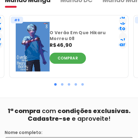
Mundo Mangá
Mundo DC
Mundo Mar
a
Lista
#8
k
Geek
o
Favorito
Já
O Verão Em Que Hikaru
Morreu 08
!
tenho!
r
Notificar
R$46,90
COMPRAR