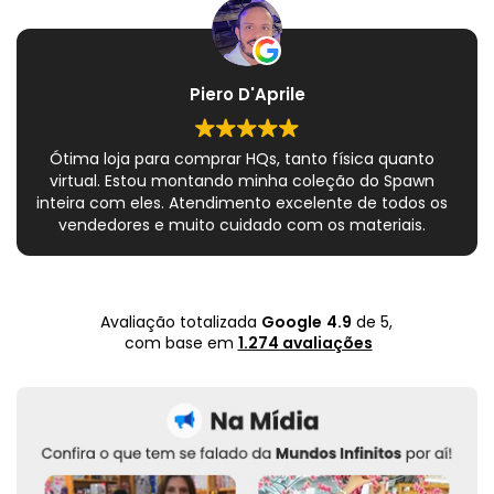
Piero D'Aprile
Ótima loja para comprar HQs, tanto física quanto
virtual. Estou montando minha coleção do Spawn
inteira com eles. Atendimento excelente de todos os
vendedores e muito cuidado com os materiais.
Sempre que peço, me dão plásticos adicionais para
preservar as revistas. Virei fã!
Avaliação totalizada
Google
4.9
de 5,
com base em
1.274 avaliações