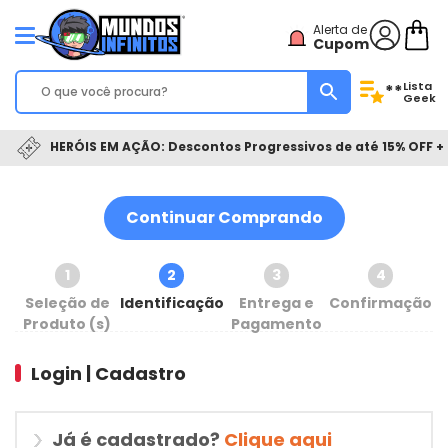
Alerta de
Cupom
Lista
**
Geek
HERÓIS EM AÇÃO: Descontos Progressivos de até 15% OFF + 
Continuar Comprando
1
2
3
4
Seleção de
Identificação
Entrega e
Confirmação
Produto (s)
Pagamento
Login | Cadastro
Já é cadastrado?
Clique aqui