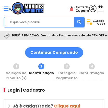
Alerta de
Cupom
Lista
**
Geek
HERÓIS EM AÇÃO: Descontos Progressivos de até 15% OFF + 
Continuar Comprando
1
2
3
4
Seleção de
Identificação
Entrega e
Confirmação
Produto (s)
Pagamento
Login | Cadastro
Já é cadastrado?
Clique aqui