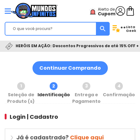
Alerta de
Cupom
Lista
**
Geek
HERÓIS EM AÇÃO: Descontos Progressivos de até 15% OFF + 
Continuar Comprando
1
2
3
4
Seleção de
Identificação
Entrega e
Confirmação
Produto (s)
Pagamento
Login | Cadastro
Já é cadastrado?
Clique aqui