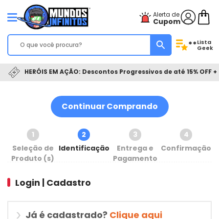
Alerta de
Cupom
Lista
**
Geek
HERÓIS EM AÇÃO: Descontos Progressivos de até 15% OFF + 
Continuar Comprando
1
2
3
4
Seleção de
Identificação
Entrega e
Confirmação
Produto (s)
Pagamento
Login | Cadastro
Já é cadastrado?
Clique aqui