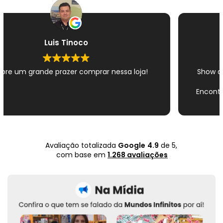
Reginaldo Santos
ssa loja!
Show de bola, atendimento ótimo, em
perfeita, preço justo.
Encontrei um lugar onde vou completar
coleções.
Super indico.
Novamente completo esse novo épic
quadrinhos e novamente satisfeito com
infinito.
Avaliação totalizada
Google
4.9
de 5,
Muito obrigado .
com base em
1.268 avaliações