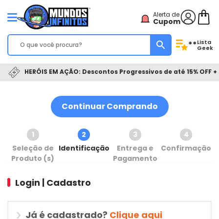
Alerta de
Cupom
Lista
**
Geek
HERÓIS EM AÇÃO: Descontos Progressivos de até 15% OFF + 
Continuar Comprando
1
2
3
4
Seleção de
Identificação
Entrega e
Confirmação
Produto (s)
Pagamento
Login | Cadastro
Já é cadastrado?
Clique aqui