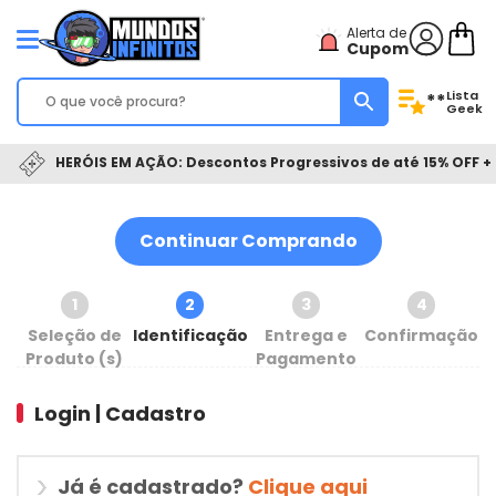
Alerta de
Cupom
Lista
**
Geek
HERÓIS EM AÇÃO: Descontos Progressivos de até 15% OFF + 
Continuar Comprando
1
2
3
4
Seleção de
Identificação
Entrega e
Confirmação
Produto (s)
Pagamento
Login | Cadastro
Já é cadastrado?
Clique aqui