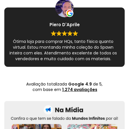
Piero D'Aprile
Ótima loja para comprar HQs, tanto física quanto
virtual. Estou montando minha coleção do Spawn
inteira com eles. Atendimento excelente de todos os
vendedores e muito cuidado com os materiais.
Sempre que peço, me dão plásticos adicionais para
preservar as revistas. Virei fã!
Avaliação totalizada
Google
4.9
de 5,
com base em
1.274 avaliações