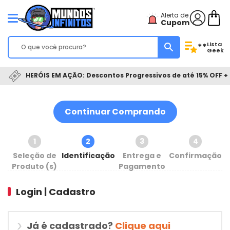
Alerta de
Cupom
Lista
**
Geek
HERÓIS EM AÇÃO: Descontos Progressivos de até 15% OFF + 
Continuar Comprando
1
2
3
4
Seleção de
Identificação
Entrega e
Confirmação
Produto (s)
Pagamento
Login | Cadastro
Já é cadastrado?
Clique aqui