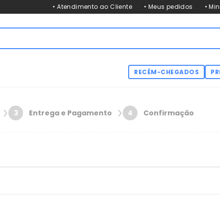
• Atendimento ao Cliente
• Meus pedidos
• Mi
RECÉM-CHEGADOS
PR
Entrega e Pagamento
Confirmação
3
4