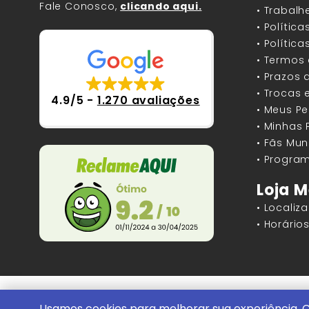
Fale Conosco,
clicando aqui.
• Trabal
• Polític
• Polític
• Termos
• Prazos 
• Trocas 
4.9/5
-
1.270 avaliações
• Meus P
• Minhas
• Fãs Mun
• Program
Loja M
• Localiz
• Horári
Mundos Infinitos - Publicações e Geek St
Usamos cookies para melhorar sua experiência. C