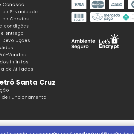
he Conosco
as de Privacidade
as de Cookies
 e condições
de entrega
e Devoluções
edidos
 Pré-Vendas
dos Infinitos
a de Afiliados
etrô Santa Cruz
ação
os de Funcionamento
ore |
ContentStuff Publicações e Assinaturas Ltda. CNPJ - 05.85
ontinuando a navegação, você aceitará a utilização dos