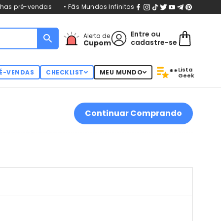
nhas pré-vendas
• Fãs Mundos Infinitos
Entre
ou
Alerta de
cadastre-se
Cupom
Lista
**
É-VENDAS
CHECKLIST
MEU MUNDO
Geek
Continuar Comprando