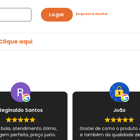
Logar
Esqueci a Senha
Clique aqui
Reginaldo Santos
João
 bola, atendimento ótimo,
Gostei de como o produto
em perfeita, preço justo.
e também da qualidade d