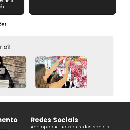
s aqui
👍
ões
mento
Redes Sociais
Acompanhe nossas redes sociais