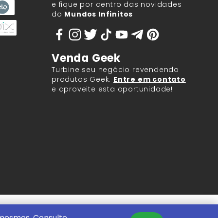
e fique por dentro das novidades
do
Mundos Infinitos
Venda Geek
Turbine seu negócio revendendo
produtos Geek.
Entre em contato
e aproveite esta oportunidade!
9.917/0001-60.
 mesmos. Consulte