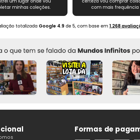
trei um lugar onde vou
certeza vou comprar coisa
etar minhas coleções.
com mais frequência 
Super indico.
nte completo esse novo
s quadrinhos e novamente
liação totalizada
Google
4.9
de 5,
com base em
1.268 avaliaç
ito com o Mundo infinito.
Muito obrigado .
ucional
Formas de paga
Somos