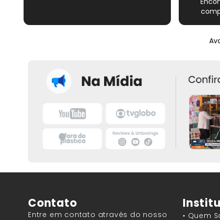
Encon
compl
Novame
épico do
Ava
satisfe
Contato
Instit
Entre em contato através do nosso
• Quem 