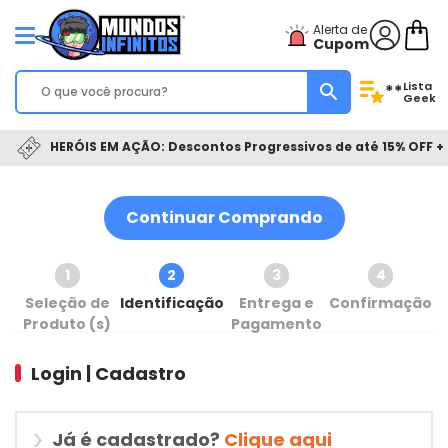
Alerta de
Cupom
Lista
**
Geek
HERÓIS EM AÇÃO: Descontos Progressivos de até 15% OFF + 
Continuar Comprando
1
2
3
4
Seleção de
Identificação
Entrega e
Confirmação
Produto (s)
Pagamento
Login | Cadastro
Já é cadastrado?
Clique aqui