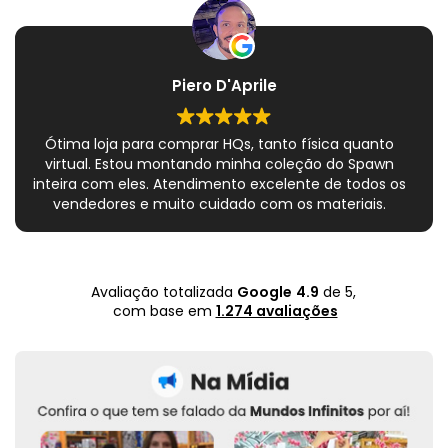
Piero D'Aprile
Ótima loja para comprar HQs, tanto física quanto
virtual. Estou montando minha coleção do Spawn
inteira com eles. Atendimento excelente de todos os
vendedores e muito cuidado com os materiais.
Sempre que peço, me dão plásticos adicionais para
preservar as revistas. Virei fã!
Avaliação totalizada
Google
4.9
de 5,
com base em
1.274 avaliações