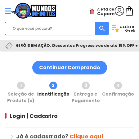
Alerta de
Cupom
Lista
**
Geek
HERÓIS EM AÇÃO: Descontos Progressivos de até 15% OFF + 
Continuar Comprando
1
2
3
4
Seleção de
Identificação
Entrega e
Confirmação
Produto (s)
Pagamento
Login | Cadastro
Já é cadastrado?
Clique aqui