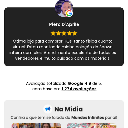
Piero D'Aprile
Ótima loja para comprar HQs, tanto física quanto
virtual. Estou montando minha coleção do Spawn
inteira com eles. Atendimento excelente de todos os
vendedores e muito cuidado com os materiais.
Sempre que peço, me dão plásticos adicionais para
preservar as revistas. Virei fã!
Avaliação totalizada
Google
4.9
de 5,
com base em
1.274 avaliações