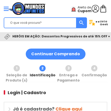
Alerta de
Cupom
Lista
**
Geek
HERÓIS EM AÇÃO: Descontos Progressivos de até 15% OFF + 
Continuar Comprando
1
2
3
4
Seleção de
Identificação
Entrega e
Confirmação
Produto (s)
Pagamento
Login | Cadastro
Já é cadastrado?
Clique aqui