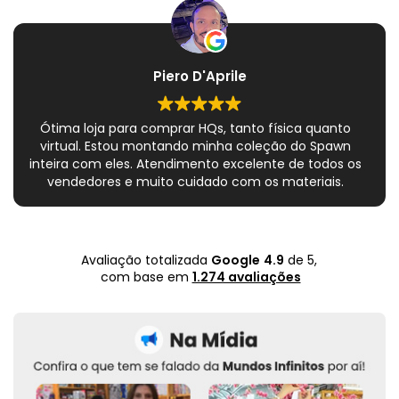
Piero D'Aprile
Ótima loja para comprar HQs, tanto física quanto
virtual. Estou montando minha coleção do Spawn
inteira com eles. Atendimento excelente de todos os
vendedores e muito cuidado com os materiais.
Sempre que peço, me dão plásticos adicionais para
preservar as revistas. Virei fã!
Avaliação totalizada
Google
4.9
de 5,
com base em
1.274 avaliações