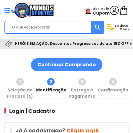
Alerta de
Cupom
Lista
**
Geek
HERÓIS EM AÇÃO: Descontos Progressivos de até 15% OFF + 
Continuar Comprando
1
2
3
4
Seleção de
Identificação
Entrega e
Confirmação
Produto (s)
Pagamento
Login | Cadastro
Já é cadastrado?
Clique aqui