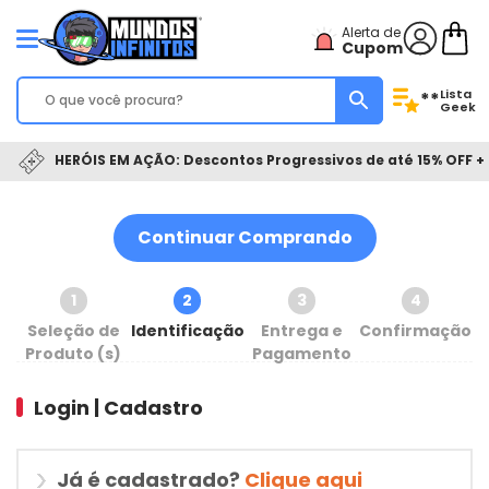
Alerta de
Cupom
Lista
**
Geek
HERÓIS EM AÇÃO: Descontos Progressivos de até 15% OFF + 
Continuar Comprando
1
2
3
4
Seleção de
Identificação
Entrega e
Confirmação
Produto (s)
Pagamento
Login | Cadastro
Já é cadastrado?
Clique aqui