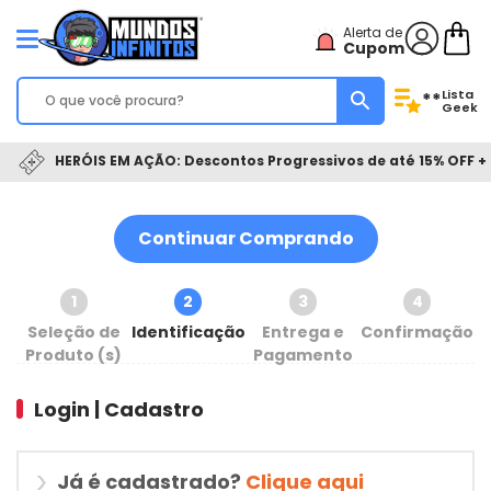
Alerta de
Cupom
Lista
**
Geek
HERÓIS EM AÇÃO: Descontos Progressivos de até 15% OFF + 
Continuar Comprando
1
2
3
4
Seleção de
Identificação
Entrega e
Confirmação
Produto (s)
Pagamento
Login | Cadastro
Já é cadastrado?
Clique aqui