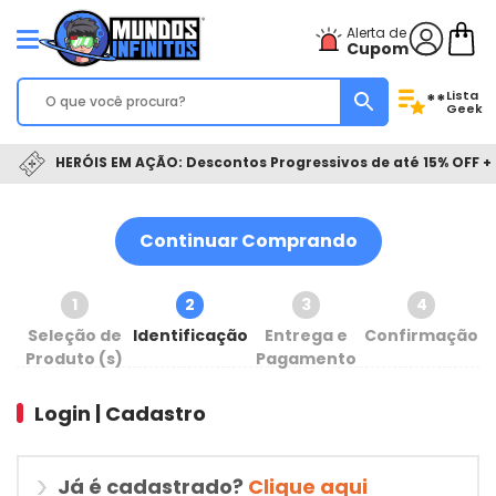
Alerta de
Cupom
Lista
**
Geek
HERÓIS EM AÇÃO: Descontos Progressivos de até 15% OFF + 
Continuar Comprando
1
2
3
4
Seleção de
Identificação
Entrega e
Confirmação
Produto (s)
Pagamento
Login | Cadastro
Já é cadastrado?
Clique aqui