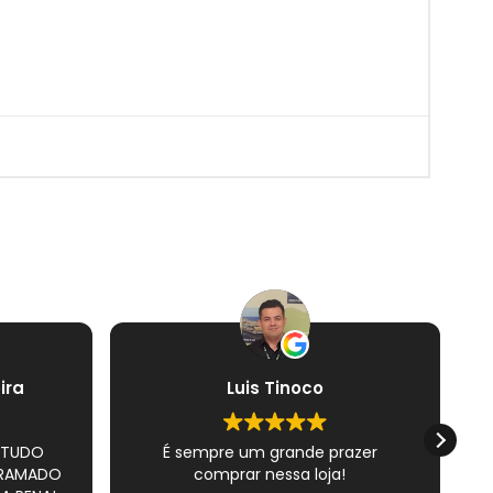
ira
Luis Tinoco
 TUDO
É sempre um grande prazer
S
GRAMADO
comprar nessa loja!