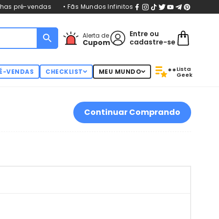
nhas pré-vendas
• Fãs Mundos Infinitos
Entre
ou
Alerta de
cadastre-se
Cupom
Lista
**
É-VENDAS
CHECKLIST
MEU MUNDO
Geek
Continuar Comprando