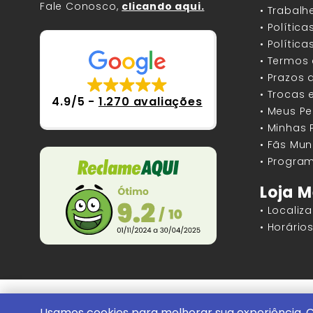
Fale Conosco,
clicando aqui.
• Trabal
• Polític
• Polític
• Termos
• Prazos 
• Trocas 
4.9/5
-
1.270 avaliações
• Meus P
• Minhas
• Fãs Mun
• Program
Loja M
• Localiz
• Horári
Mundos Infinitos - Publicações e Geek St
Usamos cookies para melhorar sua experiência. C