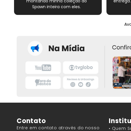
montando minha coleção do
entrega.
Spawn inteira com eles.
Atendimento excelente de todos os
vendedores e muito cuidado com
os materiais. Sempre que peço, me
Ava
dão plásticos adicionais para
preservar as revistas. Virei fã!
Contato
Instit
Entre em contato através do nosso
• Quem 