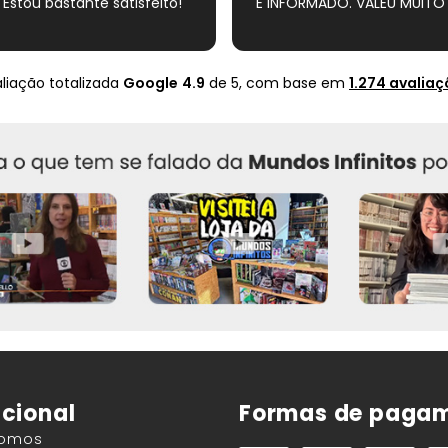
 Estou bastante satisfeito!
E INFORMADO. VALEU MUITO 
liação totalizada
Google
4.9
de 5,
com base em
1.274 avalia
ucional
Formas de paga
Somos