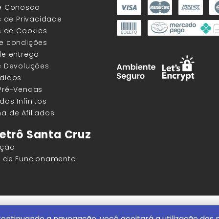
he Conosco
as de Privacidade
as de Cookies
 e condições
de entrega
e Devoluções
edidos
 Pré-Vendas
dos Infinitos
a de Afiliados
etrô Santa Cruz
ação
os de Funcionamento
ore |
ContentStuff Publicações e Assinaturas Ltda. CNPJ - 05.85
ontinuando a navegação, você aceitará a utilização dos