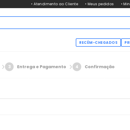
• Atendimento ao Cliente
• Meus pedidos
• Mi
RECÉM-CHEGADOS
PR
Entrega e Pagamento
Confirmação
3
4