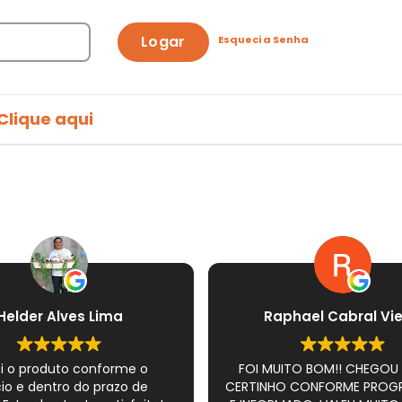
Logar
Esqueci a Senha
Clique aqui
Helder Alves Lima
Raphael Cabral Vie
i o produto conforme o
FOI MUITO BOM!! CHEGOU
io e dentro do prazo de
CERTINHO CONFORME PRO