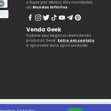
e fique por dentro das novidades
do
Mundos Infinitos
Venda Geek
Turbine seu negócio revendendo
produtos Geek.
Entre em contato
e aproveite esta oportunidade!
9.917/0001-60.
 mesmos. Consulte