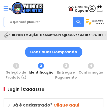
Alerta de
Cupom
Lista
**
Geek
HERÓIS EM AÇÃO: Descontos Progressivos de até 15% OFF + 
Continuar Comprando
1
2
3
4
Seleção de
Identificação
Entrega e
Confirmação
Produto (s)
Pagamento
Login | Cadastro
Já é cadastrado?
Clique aqui