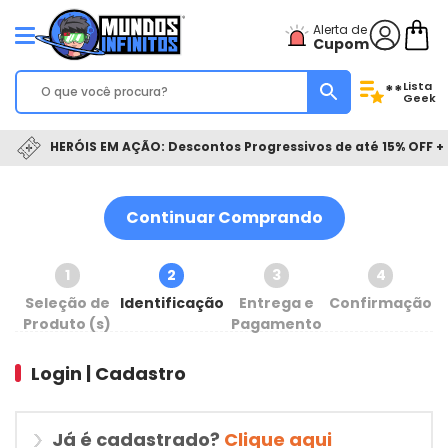
Alerta de
Cupom
Lista
**
Geek
HERÓIS EM AÇÃO: Descontos Progressivos de até 15% OFF + 
Continuar Comprando
1
2
3
4
Seleção de
Identificação
Entrega e
Confirmação
Produto (s)
Pagamento
Login | Cadastro
Já é cadastrado?
Clique aqui