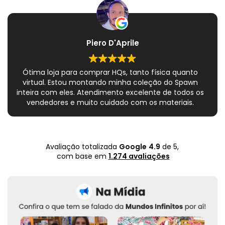
Piero D'Aprile
Ótima loja para comprar HQs, tanto física quanto
virtual. Estou montando minha coleção do Spawn
inteira com eles. Atendimento excelente de todos os
vendedores e muito cuidado com os materiais.
Sempre que peço, me dão plásticos adicionais para
preservar as revistas. Virei fã!
Avaliação totalizada
Google
4.9
de 5,
com base em
1.274 avaliações