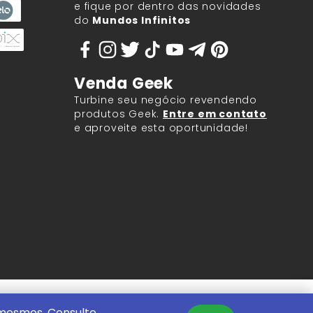
e fique por dentro das novidades
do
Mundos Infinitos
Venda Geek
Turbine seu negócio revendendo
produtos Geek.
Entre em contato
e aproveite esta oportunidade!
9.917/0001-60.
 mesmos. Consulte