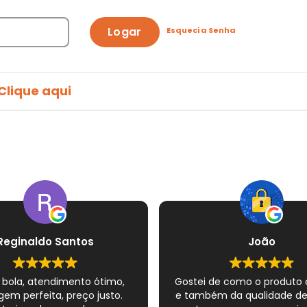
Logar
Esqueci a Senha
Clique aqui
Reginaldo Santos
João
 bola, atendimento ótimo,
Gostei de como o produto
em perfeita, preço justo.
e também da qualidade d