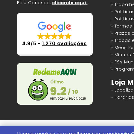
Fale Conosco,
clicando aqui.
• Trabal
• Polític
• Polític
• Termos
• Prazos 
• Trocas 
4.9/5
-
1.270 avaliações
• Meus P
• Minhas
• Fãs Mun
• Program
Loja M
• Localiz
• Horári
Mundos Infinitos - Publicações e Geek St
Usamos cookies para melhorar sua experiência. C