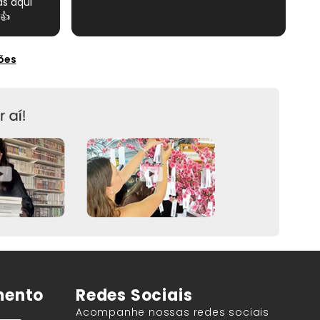
s aqui
👍
ões
mento
Redes Sociais
Acompanhe nossas redes sociais