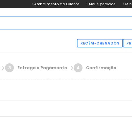
• Atendimento ao Cliente
• Meus pedidos
• Mi
RECÉM-CHEGADOS
PR
Entrega e Pagamento
Confirmação
3
4