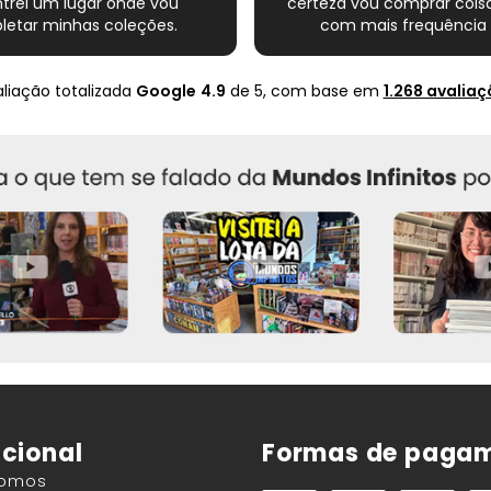
trei um lugar onde vou
certeza vou comprar coisa
etar minhas coleções.
com mais frequência 
Super indico.
nte completo esse novo
s quadrinhos e novamente
liação totalizada
Google
4.9
de 5,
com base em
1.268 avaliaç
ito com o Mundo infinito.
Muito obrigado .
ucional
Formas de paga
Somos