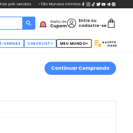
nhas pré-vendas
• Fãs Mundos Infinitos
Entre
ou
Alerta de
cadastre-se
Cupom
Lista
**
É-VENDAS
CHECKLIST
MEU MUNDO
Geek
Continuar Comprando