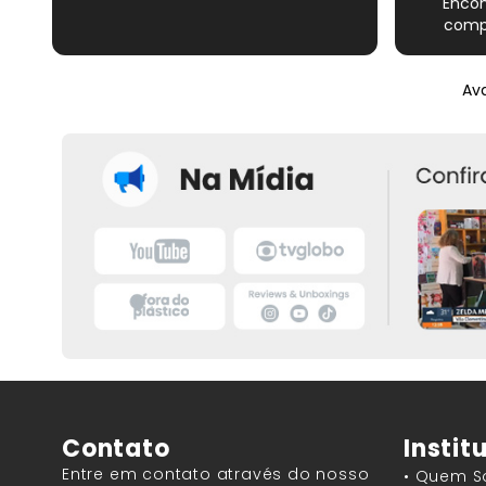
Encon
compl
Novame
épico do
Ava
satisfe
Contato
Instit
Entre em contato através do nosso
• Quem 