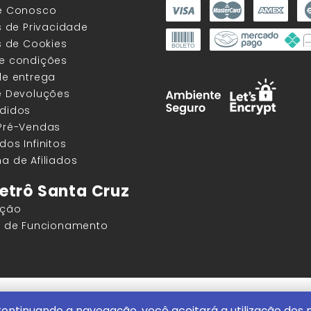
he Conosco
as de Privacidade
as de Cookies
 e condições
de entrega
e Devoluções
edidos
 Pré-Vendas
dos Infinitos
a de Afiliados
etrô Santa Cruz
ação
os de Funcionamento
ore |
ContentStuff Publicações e Assinaturas Ltda. CNPJ - 05.85
ontinuando a navegação, você aceitará a utilização dos