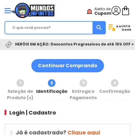
Alerta de
Cupom
Lista
**
Geek
HERÓIS EM AÇÃO: Descontos Progressivos de até 15% OFF + 
Continuar Comprando
1
2
3
4
Seleção de
Identificação
Entrega e
Confirmação
Produto (s)
Pagamento
Login | Cadastro
Já é cadastrado?
Clique aqui