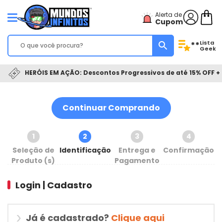
Alerta de
Cupom
Lista
**
Geek
HERÓIS EM AÇÃO: Descontos Progressivos de até 15% OFF + 
Continuar Comprando
1
2
3
4
Seleção de
Identificação
Entrega e
Confirmação
Produto (s)
Pagamento
Login | Cadastro
Já é cadastrado?
Clique aqui