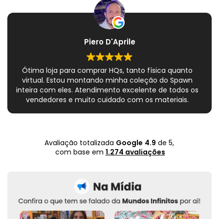
Piero D'Aprile
Ótima loja para comprar HQs, tanto física quanto
virtual. Estou montando minha coleção do Spawn
inteira com eles. Atendimento excelente de todos os
vendedores e muito cuidado com os materiais.
Sempre que peço, me dão plásticos adicionais para
preservar as revistas. Virei fã!
Avaliação totalizada
Google
4.9
de 5,
com base em
1.274 avaliações