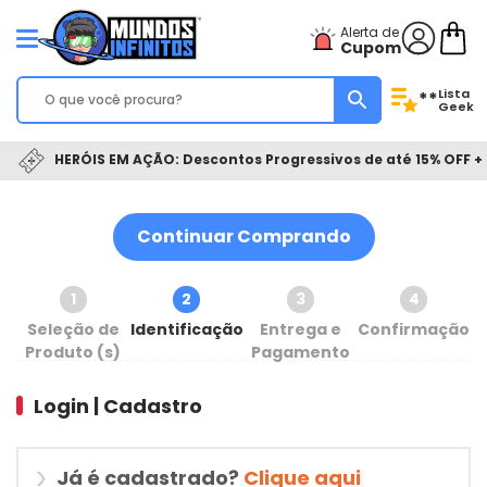
Alerta de
Cupom
Lista
**
Geek
HERÓIS EM AÇÃO: Descontos Progressivos de até 15% OFF + 
Continuar Comprando
1
2
3
4
Seleção de
Identificação
Entrega e
Confirmação
Produto (s)
Pagamento
Login | Cadastro
Já é cadastrado?
Clique aqui