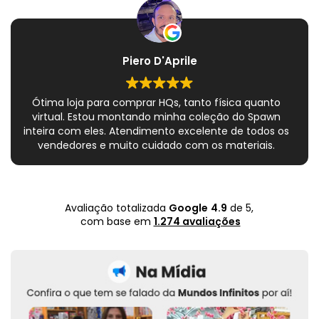
Piero D'Aprile
Ótima loja para comprar HQs, tanto física quanto
virtual. Estou montando minha coleção do Spawn
inteira com eles. Atendimento excelente de todos os
vendedores e muito cuidado com os materiais.
Sempre que peço, me dão plásticos adicionais para
preservar as revistas. Virei fã!
Avaliação totalizada
Google
4.9
de 5,
com base em
1.274 avaliações