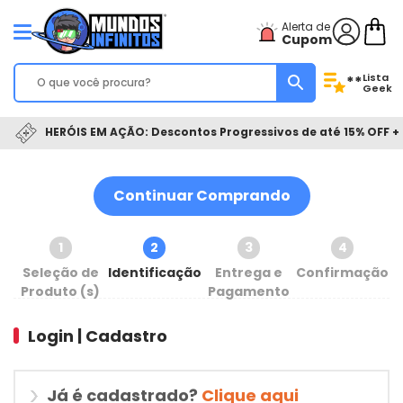
Alerta de
Cupom
Lista
**
Geek
HERÓIS EM AÇÃO: Descontos Progressivos de até 15% OFF + 
Continuar Comprando
1
2
3
4
Seleção de
Identificação
Entrega e
Confirmação
Produto (s)
Pagamento
Login | Cadastro
Já é cadastrado?
Clique aqui