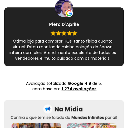
Piero D'Aprile
Ótima loja para comprar HQs, tanto física quanto
virtual. Estou montando minha coleção do Spawn
inteira com eles. Atendimento excelente de todos os
vendedores e muito cuidado com os materiais.
Sempre que peço, me dão plásticos adicionais para
preservar as revistas. Virei fã!
Avaliação totalizada
Google
4.9
de 5,
com base em
1.274 avaliações