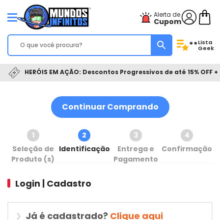
Alerta de
Cupom
Lista
**
Geek
HERÓIS EM AÇÃO: Descontos Progressivos de até 15% OFF + 
Continuar Comprando
1
2
3
4
Seleção de
Identificação
Entrega e
Confirmação
Produto (s)
Pagamento
Login | Cadastro
Já é cadastrado?
Clique aqui