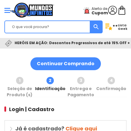
Alerta de
Cupom
Lista
**
Geek
HERÓIS EM AÇÃO: Descontos Progressivos de até 15% OFF + 
Continuar Comprando
1
2
3
4
Seleção de
Identificação
Entrega e
Confirmação
Produto (s)
Pagamento
Login | Cadastro
Já é cadastrado?
Clique aqui