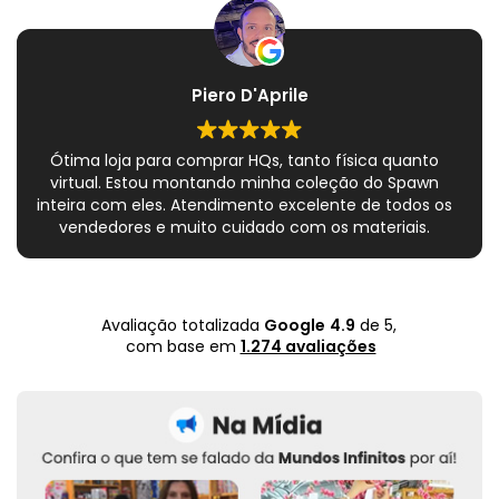
Piero D'Aprile
Ótima loja para comprar HQs, tanto física quanto
virtual. Estou montando minha coleção do Spawn
inteira com eles. Atendimento excelente de todos os
vendedores e muito cuidado com os materiais.
Sempre que peço, me dão plásticos adicionais para
preservar as revistas. Virei fã!
Avaliação totalizada
Google
4.9
de 5,
com base em
1.274 avaliações