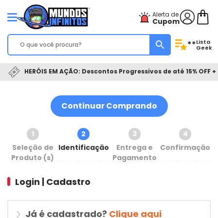
Alerta de
Cupom
Lista
**
Geek
HERÓIS EM AÇÃO: Descontos Progressivos de até 15% OFF + 
Continuar Comprando
1
2
3
4
Seleção de
Identificação
Entrega e
Confirmação
Produto (s)
Pagamento
Login | Cadastro
Já é cadastrado?
Clique aqui