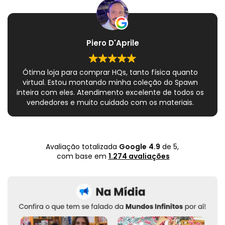
Piero D'Aprile
Ótima loja para comprar HQs, tanto física quanto
virtual. Estou montando minha coleção do Spawn
inteira com eles. Atendimento excelente de todos os
vendedores e muito cuidado com os materiais.
Sempre que peço, me dão plásticos adicionais para
preservar as revistas. Virei fã!
Avaliação totalizada
Google
4.9
de 5,
com base em
1.274 avaliações