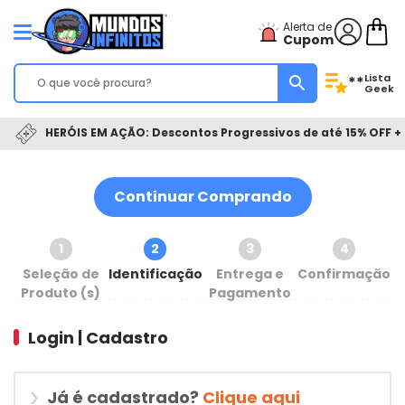
Alerta de
Cupom
Lista
**
Geek
HERÓIS EM AÇÃO: Descontos Progressivos de até 15% OFF + 
Continuar Comprando
1
2
3
4
Seleção de
Identificação
Entrega e
Confirmação
Produto (s)
Pagamento
Login | Cadastro
Já é cadastrado?
Clique aqui