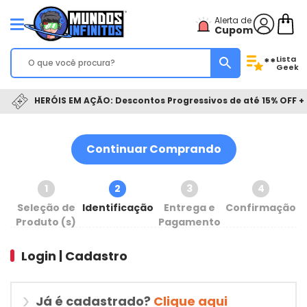
Alerta de
Cupom
Lista
**
Geek
HERÓIS EM AÇÃO: Descontos Progressivos de até 15% OFF + 
Continuar Comprando
1
2
3
4
Seleção de
Identificação
Entrega e
Confirmação
Produto (s)
Pagamento
Login | Cadastro
Já é cadastrado?
Clique aqui