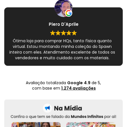
Piero D'Aprile
Ótima loja para comprar HQs, tanto física quanto
virtual. Estou montando minha coleção do Spawn
inteira com eles. Atendimento excelente de todos os
vendedores e muito cuidado com os materiais.
Sempre que peço, me dão plásticos adicionais para
preservar as revistas. Virei fã!
Avaliação totalizada
Google
4.9
de 5,
com base em
1.274 avaliações