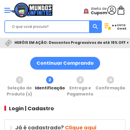
Alerta de
Cupom
Lista
**
Geek
HERÓIS EM AÇÃO: Descontos Progressivos de até 15% OFF + 
Continuar Comprando
1
2
3
4
Seleção de
Identificação
Entrega e
Confirmação
Produto (s)
Pagamento
Login | Cadastro
Já é cadastrado?
Clique aqui