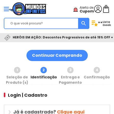
Alerta de
Cupom
Lista
**
Geek
HERÓIS EM AÇÃO: Descontos Progressivos de até 15% OFF + 
Continuar Comprando
1
2
3
4
Seleção de
Identificação
Entrega e
Confirmação
Produto (s)
Pagamento
Login | Cadastro
Já é cadastrado?
Clique aqui