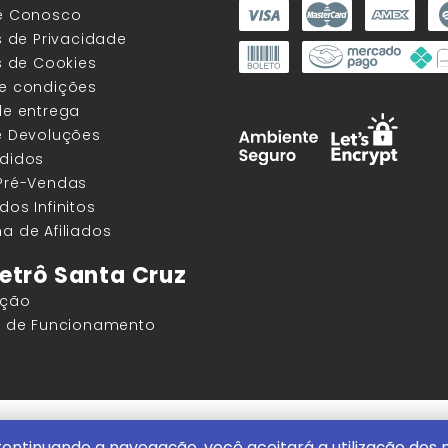
he Conosco
as de Privacidade
as de Cookies
 e condições
de entrega
e Devoluções
edidos
 Pré-Vendas
dos Infinitos
a de Afiliados
etrô Santa Cruz
ação
os de Funcionamento
ore |
ContentStuff Publicações e Assinaturas Ltda. CNPJ - 05.85
ontinuando a navegação, você aceitará a utilização dos