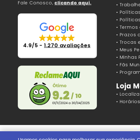
Fale Conosco,
clicando aqui.
• Trabal
• Polític
• Polític
• Termos
• Prazos 
• Trocas 
4.9/5
-
1.270 avaliações
• Meus P
• Minhas
• Fãs Mun
• Program
Loja M
• Localiz
• Horári
Mundos Infinitos - Publicações e Geek St
Usamos cookies para melhorar sua experiência. C