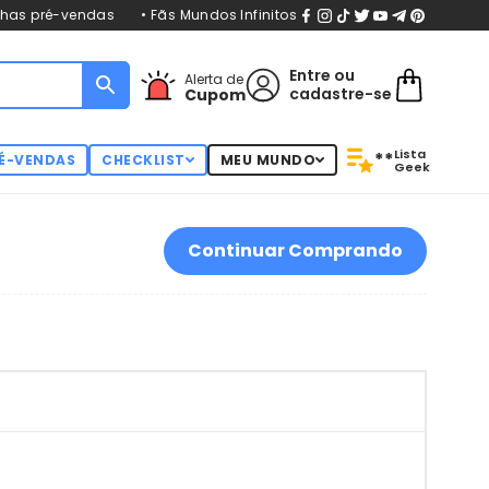
nhas pré-vendas
• Fãs Mundos Infinitos
Entre
ou
Alerta de
cadastre-se
Cupom
Lista
**
É-VENDAS
CHECKLIST
MEU MUNDO
Geek
Continuar Comprando