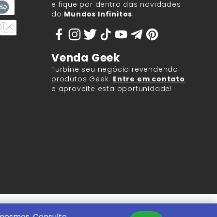
e fique por dentro das novidades
do
Mundos Infinitos
Venda Geek
Turbine seu negócio revendendo
produtos Geek.
Entre em contato
e aproveite esta oportunidade!
9.917/0001-60.
 mesmos. Consulte