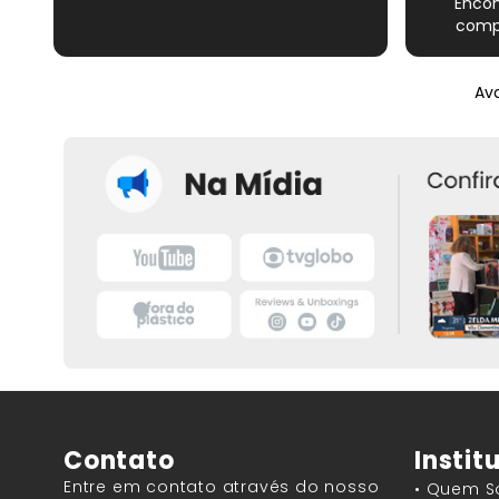
Encon
compl
Novame
épico do
Ava
satisfe
Contato
Instit
Entre em contato através do nosso
• Quem 