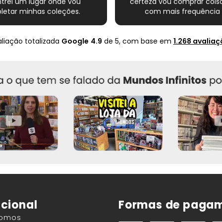
trei um lugar onde vou
certeza vou comprar coisa
etar minhas coleções.
com mais frequência 
Super indico.
nte completo esse novo
s quadrinhos e novamente
liação totalizada
Google
4.9
de 5,
com base em
1.268 avaliaç
ito com o Mundo infinito.
Muito obrigado .
ucional
Formas de paga
Somos