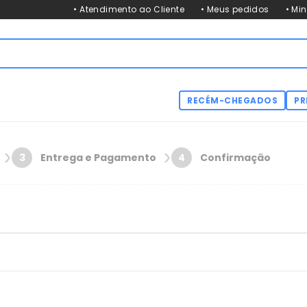
• Atendimento ao Cliente
• Meus pedidos
• Mi
RECÉM-CHEGADOS
PR
Entrega e Pagamento
Confirmação
3
4