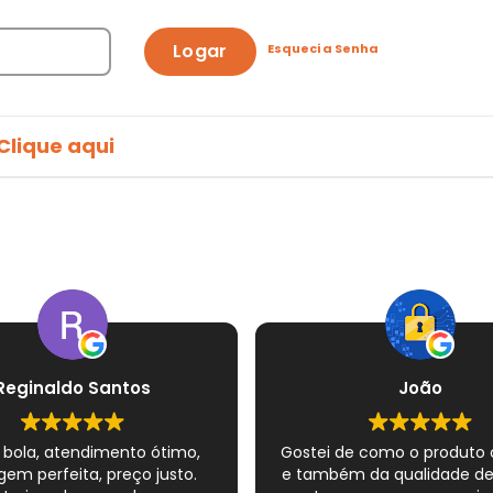
Logar
Esqueci a Senha
Clique aqui
Reginaldo Santos
João
 bola, atendimento ótimo,
Gostei de como o produto
em perfeita, preço justo.
e também da qualidade d