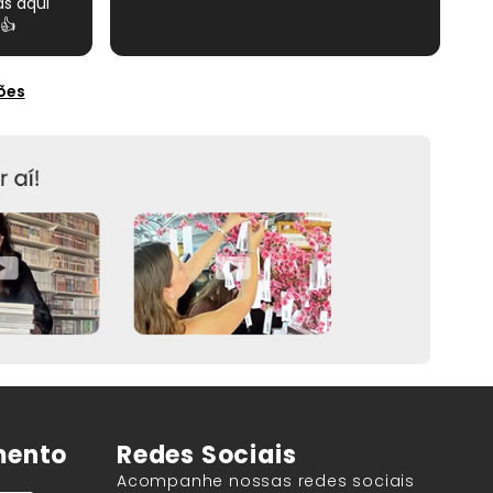
s aqui
👍
ões
mento
Redes Sociais
Acompanhe nossas redes sociais