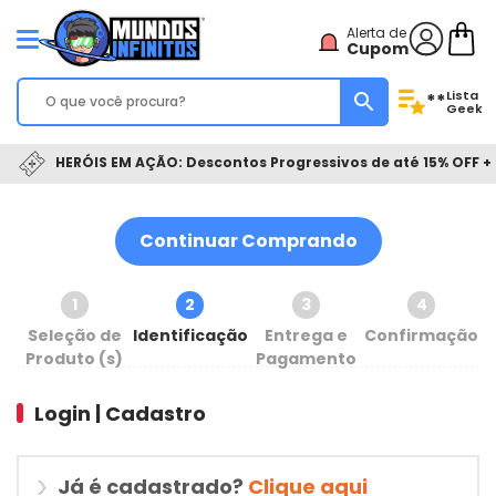
Alerta de
Cupom
Lista
**
Geek
HERÓIS EM AÇÃO: Descontos Progressivos de até 15% OFF + 
Continuar Comprando
1
2
3
4
Seleção de
Identificação
Entrega e
Confirmação
Produto (s)
Pagamento
Login | Cadastro
Já é cadastrado?
Clique aqui