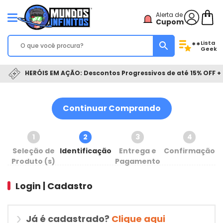
Alerta de
Cupom
Lista
**
Geek
HERÓIS EM AÇÃO: Descontos Progressivos de até 15% OFF + 
Continuar Comprando
1
2
3
4
Seleção de
Identificação
Entrega e
Confirmação
Produto (s)
Pagamento
Login | Cadastro
Já é cadastrado?
Clique aqui