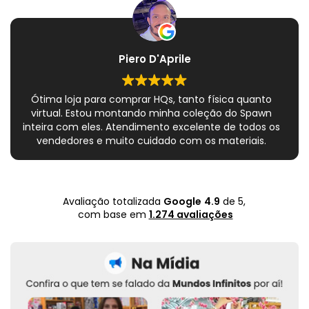
Piero D'Aprile
Ótima loja para comprar HQs, tanto física quanto
virtual. Estou montando minha coleção do Spawn
inteira com eles. Atendimento excelente de todos os
vendedores e muito cuidado com os materiais.
Sempre que peço, me dão plásticos adicionais para
preservar as revistas. Virei fã!
Avaliação totalizada
Google
4.9
de 5,
com base em
1.274 avaliações