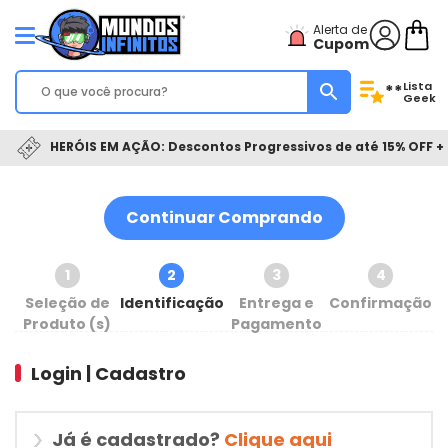
Alerta de
Cupom
Lista
**
Geek
HERÓIS EM AÇÃO: Descontos Progressivos de até 15% OFF + 
Continuar Comprando
1
2
3
4
Seleção de
Identificação
Entrega e
Confirmação
Produto (s)
Pagamento
Login | Cadastro
Já é cadastrado?
Clique aqui