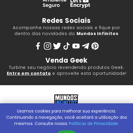
Redes Sociais
Acompanhe nossas redes sociais e fique por
dentro das novidades do
Mundos Infinitos
Venda Geek
Turbine seu negócio revendendo produtos Geek.
Entre em contato
e aproveite esta oportunidade!
Usamos cookies para melhorar sua experiência.
Mundos Infinitos - Publicações e Geek Store |
ContentStuff
Publicações e Assinaturas Ltda. CNPJ - 05.859.917/0001-60.
Continuando a navegação, você aceitará a utilização dos
Rua Machado Bitencourt, 291 -
Conheça nossa Loja Física:
mesmos. Consulte nossa:
Políticas de Privacidade.
Vila Clementino, São Paulo/SP, 04044-000