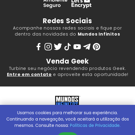
Redes Sociais
Acompanhe nossas redes sociais e fique por
dentro das novidades do
Mundos Infinitos
Venda Geek
Turbine seu negócio revendendo produtos Geek.
Entre em contato
e aproveite esta oportunidade!
Usamos cookies para melhorar sua experiência.
Mundos Infinitos - Publicações e Geek Store |
ContentStuff
Publicações e Assinaturas Ltda. CNPJ - 05.859.917/0001-60.
Continuando a navegação, você aceitará a utilização dos
Rua Machado Bitencourt, 291 -
Conheça nossa Loja Física:
mesmos. Consulte nossa:
Políticas de Privacidade.
Vila Clementino, São Paulo/SP, 04044-000