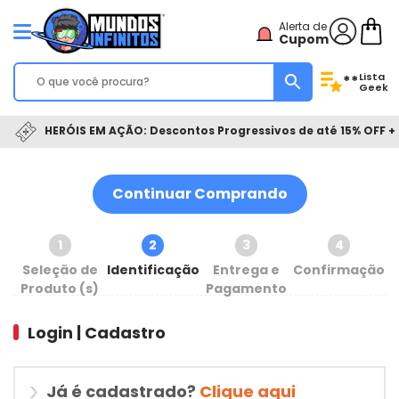
Alerta de
Cupom
Lista
**
Geek
HERÓIS EM AÇÃO: Descontos Progressivos de até 15% OFF + 
Continuar Comprando
1
2
3
4
Seleção de
Identificação
Entrega e
Confirmação
Produto (s)
Pagamento
Login | Cadastro
Já é cadastrado?
Clique aqui