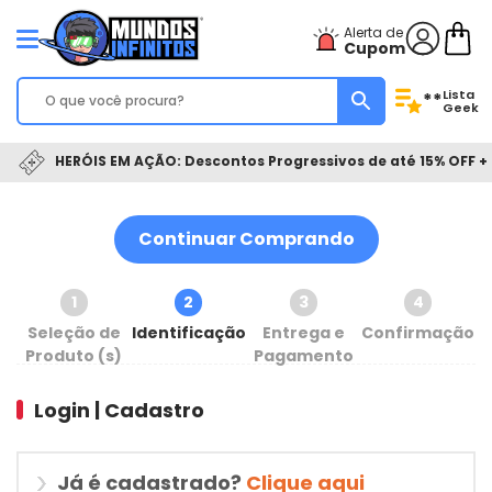
Alerta de
Cupom
Lista
**
Geek
HERÓIS EM AÇÃO: Descontos Progressivos de até 15% OFF + 
Continuar Comprando
1
2
3
4
Seleção de
Identificação
Entrega e
Confirmação
Produto (s)
Pagamento
Login | Cadastro
Já é cadastrado?
Clique aqui