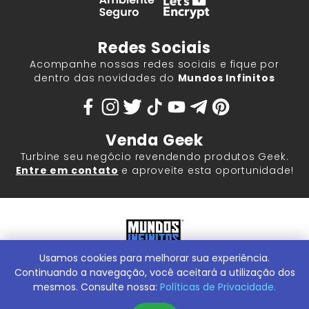
Redes Sociais
Acompanhe nossas redes sociais e fique por
dentro das novidades do
Mundos Infinitos
Venda Geek
Turbine seu negócio revendendo produtos Geek.
Entre em contato
e aproveite esta oportunidade!
Usamos cookies para melhorar sua experiência.
Mundos Infinitos - Publicações e Geek Store |
ContentStuff
Publicações e Assinaturas Ltda. CNPJ - 05.859.917/0001-60.
Continuando a navegação, você aceitará a utilização dos
Rua Machado Bitencourt, 291 -
Conheça nossa Loja Física:
mesmos. Consulte nossa:
Políticas de Privacidade.
Vila Clementino, São Paulo/SP, 04044-000