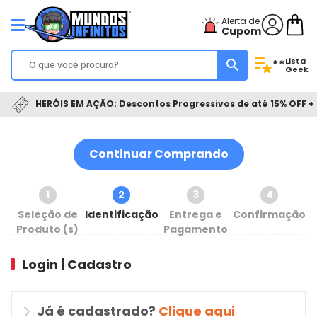
Alerta de
Cupom
Lista
**
Geek
HERÓIS EM AÇÃO: Descontos Progressivos de até 15% OFF + 
Continuar Comprando
1
2
3
4
Seleção de
Identificação
Entrega e
Confirmação
Produto (s)
Pagamento
Login | Cadastro
Já é cadastrado?
Clique aqui