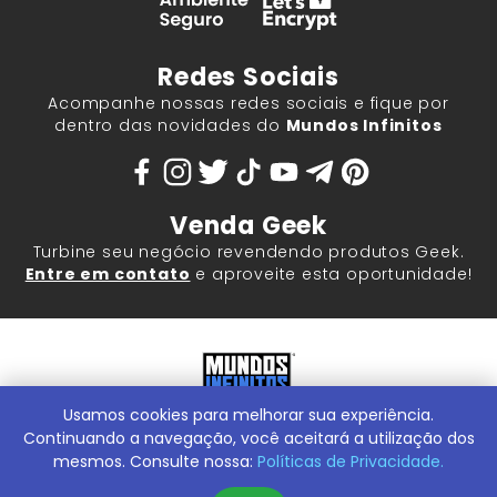
Redes Sociais
Acompanhe nossas redes sociais e fique por
dentro das novidades do
Mundos Infinitos
Venda Geek
Turbine seu negócio revendendo produtos Geek.
Entre em contato
e aproveite esta oportunidade!
Usamos cookies para melhorar sua experiência.
Mundos Infinitos - Publicações e Geek Store |
ContentStuff
Publicações e Assinaturas Ltda. CNPJ - 05.859.917/0001-60.
Continuando a navegação, você aceitará a utilização dos
Rua Machado Bitencourt, 291 -
Conheça nossa Loja Física:
mesmos. Consulte nossa:
Políticas de Privacidade.
Vila Clementino, São Paulo/SP, 04044-000