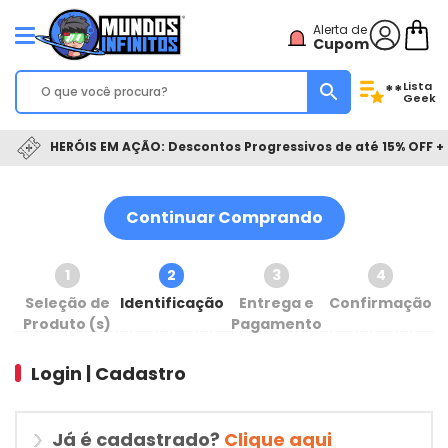
Alerta de
Cupom
Lista
**
Geek
HERÓIS EM AÇÃO: Descontos Progressivos de até 15% OFF + 
Continuar Comprando
1
2
3
4
Seleção de
Identificação
Entrega e
Confirmação
Produto (s)
Pagamento
Login | Cadastro
Já é cadastrado?
Clique aqui