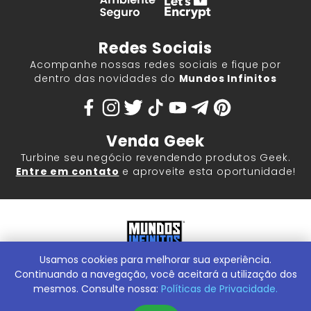
Redes Sociais
Acompanhe nossas redes sociais e fique por
dentro das novidades do
Mundos Infinitos
Venda Geek
Turbine seu negócio revendendo produtos Geek.
Entre em contato
e aproveite esta oportunidade!
Usamos cookies para melhorar sua experiência.
Mundos Infinitos - Publicações e Geek Store |
ContentStuff
Publicações e Assinaturas Ltda. CNPJ - 05.859.917/0001-60.
Continuando a navegação, você aceitará a utilização dos
Rua Machado Bitencourt, 291 -
Conheça nossa Loja Física:
mesmos. Consulte nossa:
Políticas de Privacidade.
Vila Clementino, São Paulo/SP, 04044-000