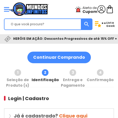
Alerta de
Cupom
Lista
**
Geek
HERÓIS EM AÇÃO: Descontos Progressivos de até 15% OFF + 
Continuar Comprando
1
2
3
4
Seleção de
Identificação
Entrega e
Confirmação
Produto (s)
Pagamento
Login | Cadastro
Já é cadastrado?
Clique aqui