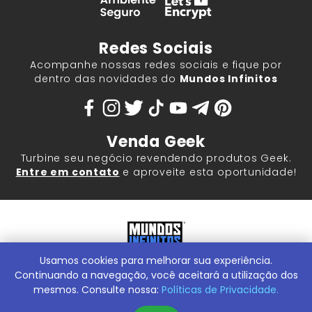
Redes Sociais
Acompanhe nossas redes sociais e fique por
dentro das novidades do
Mundos Infinitos
Venda Geek
Turbine seu negócio revendendo produtos Geek.
Entre em contato
e aproveite esta oportunidade!
Usamos cookies para melhorar sua experiência.
Mundos Infinitos - Publicações e Geek Store |
ContentStuff
Publicações e Assinaturas Ltda. CNPJ - 05.859.917/0001-60.
Continuando a navegação, você aceitará a utilização dos
Rua Machado Bitencourt, 291 -
Conheça nossa Loja Física:
mesmos. Consulte nossa:
Políticas de Privacidade.
Vila Clementino, São Paulo/SP, 04044-000