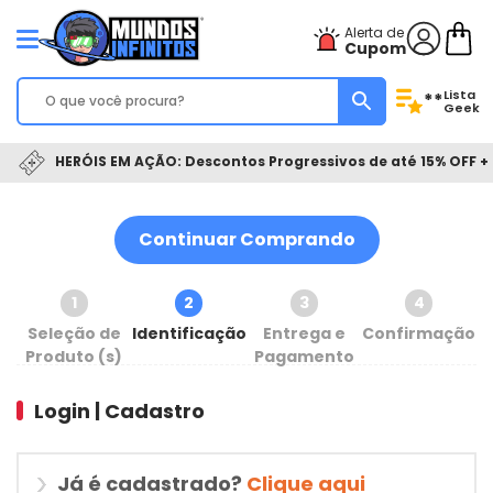
Alerta de
Cupom
Lista
**
Geek
HERÓIS EM AÇÃO: Descontos Progressivos de até 15% OFF + 
Continuar Comprando
1
2
3
4
Seleção de
Identificação
Entrega e
Confirmação
Produto (s)
Pagamento
Login | Cadastro
Já é cadastrado?
Clique aqui