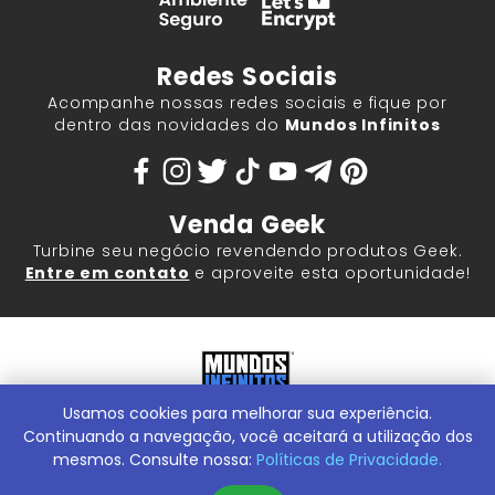
Redes Sociais
Acompanhe nossas redes sociais e fique por
dentro das novidades do
Mundos Infinitos
Venda Geek
Turbine seu negócio revendendo produtos Geek.
Entre em contato
e aproveite esta oportunidade!
Usamos cookies para melhorar sua experiência.
Mundos Infinitos - Publicações e Geek Store |
ContentStuff
Publicações e Assinaturas Ltda. CNPJ - 05.859.917/0001-60.
Continuando a navegação, você aceitará a utilização dos
Rua Machado Bitencourt, 291 -
Conheça nossa Loja Física:
mesmos. Consulte nossa:
Políticas de Privacidade.
Vila Clementino, São Paulo/SP, 04044-000