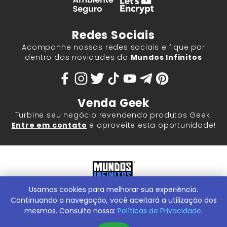
Redes Sociais
Acompanhe nossas redes sociais e fique por
dentro das novidades do
Mundos Infinitos
Venda Geek
Turbine seu negócio revendendo produtos Geek.
Entre em contato
e aproveite esta oportunidade!
Usamos cookies para melhorar sua experiência.
Mundos Infinitos - Publicações e Geek Store |
ContentStuff
Publicações e Assinaturas Ltda. CNPJ - 05.859.917/0001-60.
Continuando a navegação, você aceitará a utilização dos
Rua Machado Bitencourt, 291 -
Conheça nossa Loja Física:
mesmos. Consulte nossa:
Políticas de Privacidade.
Vila Clementino, São Paulo/SP, 04044-000