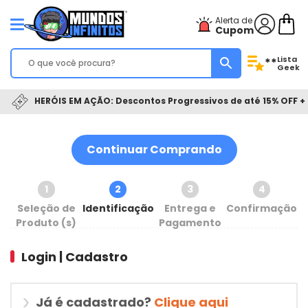
Alerta de
Cupom
Lista
**
Geek
HERÓIS EM AÇÃO: Descontos Progressivos de até 15% OFF + 
Continuar Comprando
1
2
3
4
Seleção de
Identificação
Entrega e
Confirmação
Produto (s)
Pagamento
Login | Cadastro
Já é cadastrado?
Clique aqui