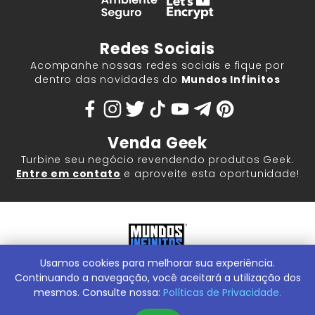
Redes Sociais
Acompanhe nossas redes sociais e fique por
dentro das novidades do
Mundos Infinitos
Venda Geek
Turbine seu negócio revendendo produtos Geek.
Entre em contato
e aproveite esta oportunidade!
Usamos cookies para melhorar sua experiência.
Mundos Infinitos - Publicações e Geek Store |
ContentStuff
Publicações e Assinaturas Ltda. CNPJ - 05.859.917/0001-60.
Continuando a navegação, você aceitará a utilização dos
Rua Machado Bitencourt, 291 -
Conheça nossa Loja Física:
mesmos. Consulte nossa:
Políticas de Privacidade.
Vila Clementino, São Paulo/SP, 04044-000