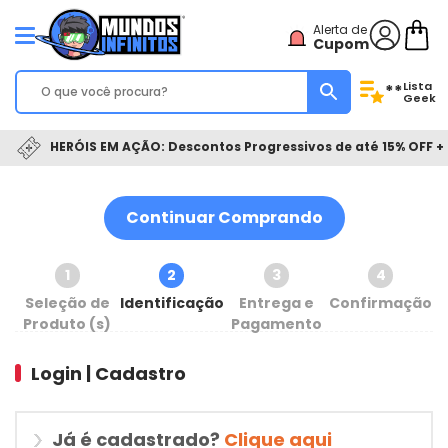
Alerta de
Cupom
Lista
**
Geek
HERÓIS EM AÇÃO: Descontos Progressivos de até 15% OFF + 
Continuar Comprando
1
2
3
4
Seleção de
Identificação
Entrega e
Confirmação
Produto (s)
Pagamento
Login | Cadastro
Já é cadastrado?
Clique aqui