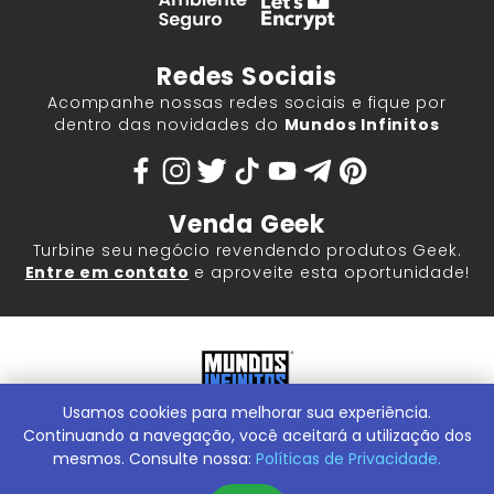
Redes Sociais
Acompanhe nossas redes sociais e fique por
dentro das novidades do
Mundos Infinitos
Venda Geek
Turbine seu negócio revendendo produtos Geek.
Entre em contato
e aproveite esta oportunidade!
Usamos cookies para melhorar sua experiência.
Mundos Infinitos - Publicações e Geek Store |
ContentStuff
Publicações e Assinaturas Ltda. CNPJ - 05.859.917/0001-60.
Continuando a navegação, você aceitará a utilização dos
Rua Machado Bitencourt, 291 -
Conheça nossa Loja Física:
mesmos. Consulte nossa:
Políticas de Privacidade.
Vila Clementino, São Paulo/SP, 04044-000