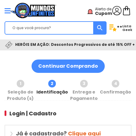
Alerta de
Cupom
Lista
**
Geek
HERÓIS EM AÇÃO: Descontos Progressivos de até 15% OFF + 
Continuar Comprando
1
2
3
4
Seleção de
Identificação
Entrega e
Confirmação
Produto (s)
Pagamento
Login | Cadastro
Já é cadastrado?
Clique aqui