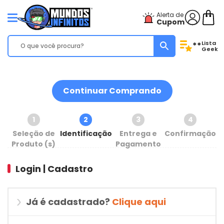
Alerta de
Cupom
Lista
**
Geek
Continuar Comprando
1
2
3
4
Seleção de
Identificação
Entrega e
Confirmação
Produto (s)
Pagamento
Login | Cadastro
Já é cadastrado?
Clique aqui