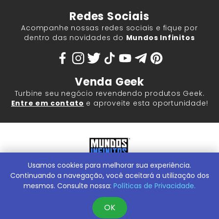
Redes Sociais
Acompanhe nossas redes sociais e fique por
dentro das novidades do
Mundos Infinitos
Venda Geek
Turbine seu negócio revendendo produtos Geek.
Entre em contato
e aproveite esta oportunidade!
Usamos cookies para melhorar sua experiência.
Mundos Infinitos - Publicações e Geek Store |
ContentStuff
Publicações e Assinaturas Ltda. CNPJ - 05.859.917/0001-60.
Continuando a navegação, você aceitará a utilização dos
Rua Machado Bitencourt, 291 -
Conheça nossa Loja Física:
mesmos. Consulte nossa:
Políticas de Privacidade.
Vila Clementino, São Paulo/SP, 04044-000
OK