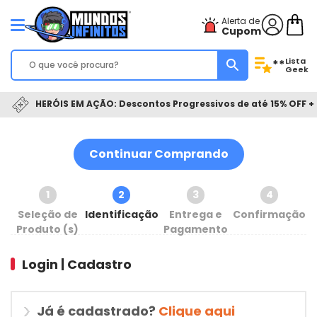
Alerta de
Cupom
Lista
**
Geek
HERÓIS EM AÇÃO: Descontos Progressivos de até 15% OFF + 
Continuar Comprando
1
2
3
4
Seleção de
Identificação
Entrega e
Confirmação
Produto (s)
Pagamento
Login | Cadastro
Já é cadastrado?
Clique aqui