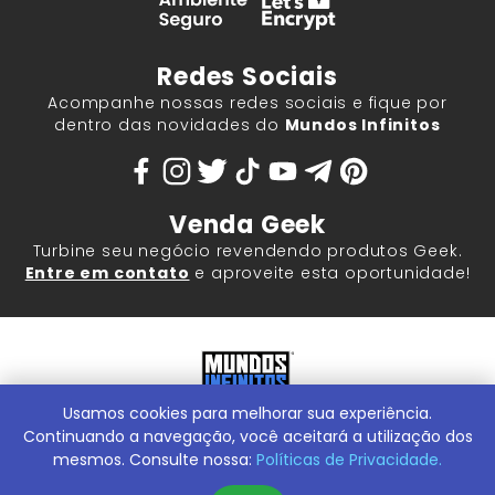
Redes Sociais
Acompanhe nossas redes sociais e fique por
dentro das novidades do
Mundos Infinitos
Venda Geek
Turbine seu negócio revendendo produtos Geek.
Entre em contato
e aproveite esta oportunidade!
Usamos cookies para melhorar sua experiência.
Mundos Infinitos - Publicações e Geek Store |
ContentStuff
Publicações e Assinaturas Ltda. CNPJ - 05.859.917/0001-60.
Continuando a navegação, você aceitará a utilização dos
Rua Machado Bitencourt, 291 -
Conheça nossa Loja Física:
mesmos. Consulte nossa:
Políticas de Privacidade.
Vila Clementino, São Paulo/SP, 04044-000