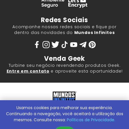
Redes Sociais
Acompanhe nossas redes sociais e fique por
dentro das novidades do
Mundos Infinitos
Venda Geek
Turbine seu negócio revendendo produtos Geek.
Entre em contato
e aproveite esta oportunidade!
Usamos cookies para melhorar sua experiência.
Mundos Infinitos - Publicações e Geek Store |
ContentStuff
Publicações e Assinaturas Ltda. CNPJ - 05.859.917/0001-60.
Continuando a navegação, você aceitará a utilização dos
Rua Machado Bitencourt, 291 -
Conheça nossa Loja Física:
mesmos. Consulte nossa:
Políticas de Privacidade.
Vila Clementino, São Paulo/SP, 04044-000