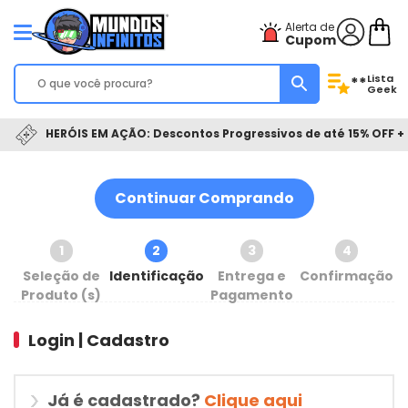
Alerta de
Cupom
Lista
**
Geek
HERÓIS EM AÇÃO: Descontos Progressivos de até 15% OFF + 
Continuar Comprando
1
2
3
4
Seleção de
Identificação
Entrega e
Confirmação
Produto (s)
Pagamento
Login | Cadastro
Já é cadastrado?
Clique aqui