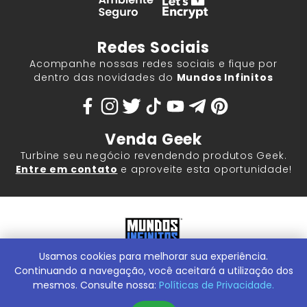
Redes Sociais
Acompanhe nossas redes sociais e fique por
dentro das novidades do
Mundos Infinitos
Venda Geek
Turbine seu negócio revendendo produtos Geek.
Entre em contato
e aproveite esta oportunidade!
Usamos cookies para melhorar sua experiência.
Mundos Infinitos - Publicações e Geek Store |
ContentStuff
Publicações e Assinaturas Ltda. CNPJ - 05.859.917/0001-60.
Continuando a navegação, você aceitará a utilização dos
Rua Machado Bitencourt, 291 -
Conheça nossa Loja Física:
mesmos. Consulte nossa:
Políticas de Privacidade.
Vila Clementino, São Paulo/SP, 04044-000