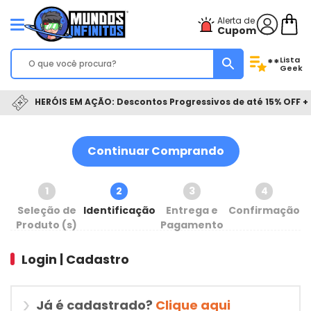
Alerta de
Cupom
Lista
**
Geek
HERÓIS EM AÇÃO: Descontos Progressivos de até 15% OFF + 
Continuar Comprando
1
2
3
4
Seleção de
Identificação
Entrega e
Confirmação
Produto (s)
Pagamento
Login | Cadastro
Já é cadastrado?
Clique aqui